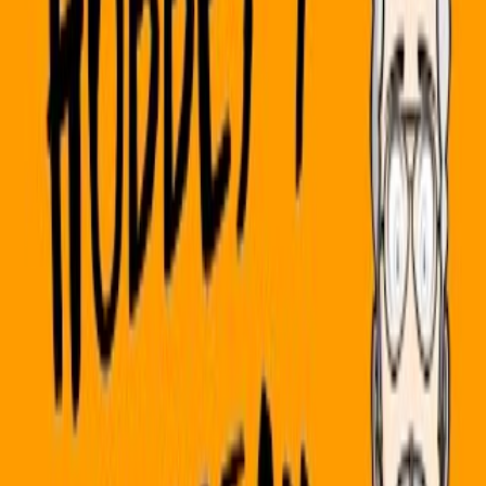
0:32
En resumen, las matemáticas discretas son una rama
fundamental de las matemáticas que tiene un impacto directo
en la informática y el diseño de soluciones informáticas.
0:36
La informática utiliza las estructuras de las matemáticas
discretas para almacenar y manipular información de manera
efectiva.
0:42
Las estructuras analizadas en matemáticas discretas se utilizan
para modelar y resolver problemas reales mediante el diseño y
la programación.
0:46
Las matemáticas discretas proporcionan las herramientas
necesarias para analizar y resolver problemas reales en
diversas áreas de la ingeniería y las ciencias.
0:49
El diseño y la programación en informática dependen en gran
medida de las matemáticas discretas para resolver problemas
complejos.
0:52
Compartir como imagen
Copiar todo