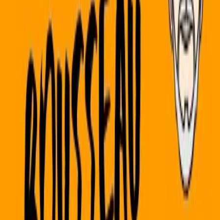
Enlace
Guardar
Resume cualquier vídeo de YouTube,
gratis
Acabas de leer un resumen de este vídeo. Pega cualquier otro enlace
de YouTube y recibe los puntos clave con marcas de tiempo en
segundos: sin registro, 5 gratis al día.
Resumir
Más recursos
Resumidor de vídeos de YouTube
Resumidor de Shorts
Herramienta
de transcripción
Comparativa con Summarize.tech
Todas las
comparativas
Para estudiantes
Para profesionales
Para creadores
Todos
los casos de uso
Cómo resumir un vídeo
Or summarize right on YouTube with our free Chrome extension →