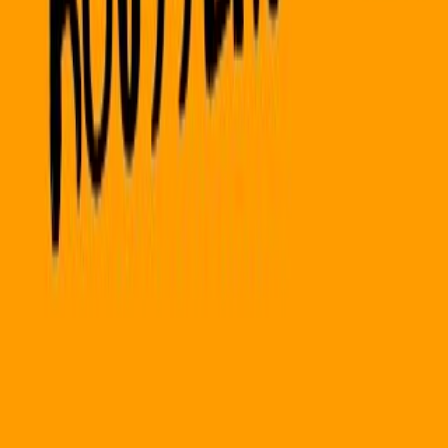
Más resúmenes
4 h 57 min
IG
Intensivo de Teórica Completo y Actualizado 2026
🚗👍✅ Permiso B✅ Válido para 2026!!!
Igor
·
es
Este video ofrece un curso intensivo completo y actualizado de
autoescuela, cubriendo desde definiciones básicas y normas de
circulación hasta señalización, maniobras, seguridad vial, mecánica
y docum
1 h
SA
Capacitcion Principiantes 2026 🌸 She's Agency 💕
She's agency
·
es