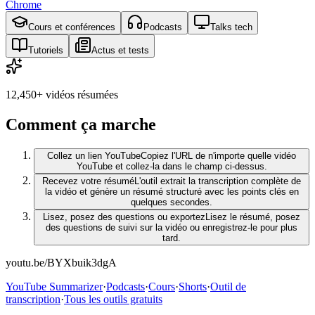
Chrome
Cours et conférences
Podcasts
Talks tech
Tutoriels
Actus et tests
12,450+
vidéos résumées
Comment ça marche
Collez un lien YouTube
Copiez l'URL de n'importe quelle vidéo
YouTube et collez-la dans le champ ci-dessus.
Recevez votre résumé
L'outil extrait la transcription complète de
la vidéo et génère un résumé structuré avec les points clés en
quelques secondes.
Lisez, posez des questions ou exportez
Lisez le résumé, posez
des questions de suivi sur la vidéo ou enregistrez-le pour plus
tard.
youtu.be/BYXbuik3dgA
YouTube Summarizer
·
Podcasts
·
Cours
·
Shorts
·
Outil de
transcription
·
Tous les outils gratuits