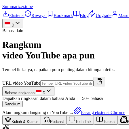
Summarizer
.tube
Ekstensi
Riwayat
Bookmark
Blog
Upgrade
Masu
ID
Bahasa lain
Rangkum
video YouTube apa pun
Tempel link-nya, dapatkan poin penting dalam hitungan detik.
URL video YouTube
Bahasa ringkasan:
ID
Dapatkan ringkasan dalam bahasa Anda — 50+ bahasa
Rangkum
Atau rangkum langsung di YouTube →
Pasang ekstensi Chrome
Kuliah & Kursus
Podcast
Tech Talk
Tutorial
B