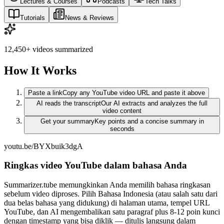
Lectures & Courses
Podcasts
Tech Talks
Tutorials
News & Reviews
12,450+
videos summarized
How It Works
Paste a link
Copy any YouTube video URL and paste it above
AI reads the transcript
Our AI extracts and analyzes the full
video content
Get your summary
Key points and a concise summary in
seconds
youtu.be/BYXbuik3dgA
Ringkas video YouTube dalam bahasa Anda
Summarizer.tube memungkinkan Anda memilih bahasa ringkasan
sebelum video diproses. Pilih Bahasa Indonesia (atau salah satu dari
dua belas bahasa yang didukung) di halaman utama, tempel URL
YouTube, dan AI mengembalikan satu paragraf plus 8-12 poin kunci
dengan timestamp yang bisa diklik — ditulis langsung dalam