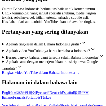
Output Bahasa Indonesia berkualitas baik untuk konten umum.
Untuk terminologi yang sangat spesialis (hukum, medis, jargon
teknis), sebaiknya cek istilah tertentu terhadap subtitle asli.
Kesalahan dari auto-subtitle YouTube akan terbawa ke ringkasan.
Pertanyaan yang sering ditanyakan
Apakah ringkasan dalam Bahasa Indonesia gratis?
Apakah video YouTube-nya harus berbahasa Indonesia?
Berapa banyak bahasa yang tersedia selain Bahasa Indonesia?
Apakah sama dengan menerjemahkan transkrip lewat Google
Translate?
Ringkas video YouTube dalam Bahasa Indonesia →
Halaman ini dalam bahasa lain
English
日本語
한국어
Русский
Deutsch
Español
繁體中文
Italiano
Français
Português
Türkçe
YouTube Summarizer
·
Podcast
·
Kuliah
·
Shorts
·
Alat Transkrip
·
Semua