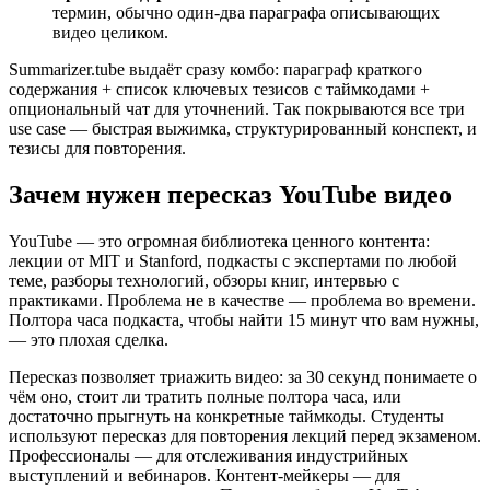
термин, обычно один-два параграфа описывающих
видео целиком.
Summarizer.tube выдаёт сразу комбо: параграф краткого
содержания + список ключевых тезисов с таймкодами +
опциональный чат для уточнений. Так покрываются все три
use case — быстрая выжимка, структурированный конспект, и
тезисы для повторения.
Зачем нужен пересказ YouTube видео
YouTube — это огромная библиотека ценного контента:
лекции от MIT и Stanford, подкасты с экспертами по любой
теме, разборы технологий, обзоры книг, интервью с
практиками. Проблема не в качестве — проблема во времени.
Полтора часа подкаста, чтобы найти 15 минут что вам нужны,
— это плохая сделка.
Пересказ позволяет триажить видео: за 30 секунд понимаете о
чём оно, стоит ли тратить полные полтора часа, или
достаточно прыгнуть на конкретные таймкоды. Студенты
используют пересказ для повторения лекций перед экзаменом.
Профессионалы — для отслеживания индустрийных
выступлений и вебинаров. Контент-мейкеры — для