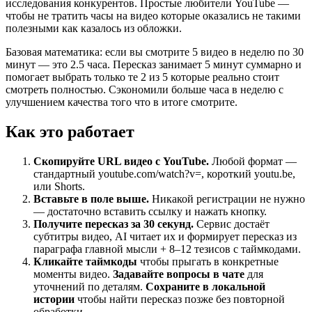
исследования конкурентов. Простые любители YouTube —
чтобы не тратить часы на видео которые оказались не такими
полезными как казалось из обложки.
Базовая математика: если вы смотрите 5 видео в неделю по 30
минут — это 2.5 часа. Пересказ занимает 5 минут суммарно и
помогает выбрать только те 2 из 5 которые реально стоит
смотреть полностью. Сэкономили больше часа в неделю с
улучшением качества того что в итоге смотрите.
Как это работает
Скопируйте URL видео с YouTube.
Любой формат —
стандартный youtube.com/watch?v=, короткий youtu.be,
или Shorts.
Вставьте в поле выше.
Никакой регистрации не нужно
— достаточно вставить ссылку и нажать кнопку.
Получите пересказ за 30 секунд.
Сервис достаёт
субтитры видео, AI читает их и формирует пересказ из
параграфа главной мысли + 8–12 тезисов с таймкодами.
Кликайте таймкоды
чтобы прыгать в конкретные
моменты видео.
Задавайте вопросы в чате
для
уточнений по деталям.
Сохраните в локальной
истории
чтобы найти пересказ позже без повторной
обработки.