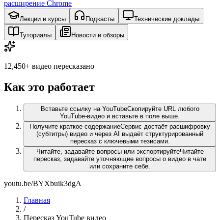
расширение Chrome
Лекции и курсы
Подкасты
Технические доклады
Туториалы
Новости и обзоры
12,450+
видео пересказано
Как это работает
Вставьте ссылку на YouTube
Скопируйте URL любого
YouTube-видео и вставьте в поле выше.
Получите краткое содержание
Сервис достаёт расшифровку
(субтитры) видео и через AI выдаёт структурированный
пересказ с ключевыми тезисами.
Читайте, задавайте вопросы или экспортируйте
Читайте
пересказ, задавайте уточняющие вопросы о видео в чате
или сохраните себе.
youtu.be/BYXbuik3dgA
Главная
/
Пересказ YouTube видео