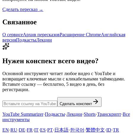
Сделать пересказ →
Связанное
О сервисе
Архив пересказов
Расширение Chrome
Английская
версия
Подкасты
Лекции
Нужен конспект всего видео?
Основной инструмент читает любое видео с YouTube и
возвращает ключевые мысли с кликабельными таймкодами.
Вставьте ссылку — бесплатно, 5 видео в день, без
регистрации.
Сделать конспект
YouTube Summarizer
·
Подкасты
·
Лекции
·
Shorts
·
Транскрипт
·
Все
инструменты
EN
·
RU
·
DE
·
FR
·
IT
·
ES
·
PT
·
日本語
·
한국어
·
繁體中文
·
ID
·
TR