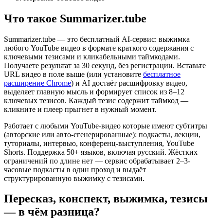
Что такое Summarizer.tube
Summarizer.tube — это бесплатный AI-сервис: выжимка
любого YouTube видео в формате краткого содержания с
ключевыми тезисами и кликабельными таймкодами.
Получаете результат за 30 секунд, без регистрации. Вставьте
URL видео в поле выше (или установите
бесплатное
расширение Chrome
) и AI достаёт расшифровку видео,
выделяет главную мысль и формирует список из 8–12
ключевых тезисов. Каждый тезис содержит таймкод —
кликните и плеер прыгнет в нужный момент.
Работает с любыми YouTube-видео которые имеют субтитры
(авторские или авто-сгенерированные): подкасты, лекции,
туториалы, интервью, конференц-выступления, YouTube
Shorts. Поддержка 50+ языков, включая русский. Жёстких
ограничений по длине нет — сервис обрабатывает 2–3-
часовые подкасты в один проход и выдаёт
структурированную выжимку с тезисами.
Пересказ, конспект, выжимка, тезисы
— в чём разница?