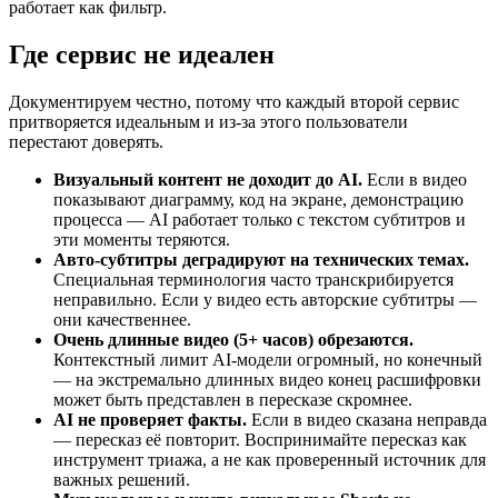
работает как фильтр.
Где сервис не идеален
Документируем честно, потому что каждый второй сервис
притворяется идеальным и из-за этого пользователи
перестают доверять.
Визуальный контент не доходит до AI.
Если в видео
показывают диаграмму, код на экране, демонстрацию
процесса — AI работает только с текстом субтитров и
эти моменты теряются.
Авто-субтитры деградируют на технических темах.
Специальная терминология часто транскрибируется
неправильно. Если у видео есть авторские субтитры —
они качественнее.
Очень длинные видео (5+ часов) обрезаются.
Контекстный лимит AI-модели огромный, но конечный
— на экстремально длинных видео конец расшифровки
может быть представлен в пересказе скромнее.
AI не проверяет факты.
Если в видео сказана неправда
— пересказ её повторит. Воспринимайте пересказ как
инструмент триажа, а не как проверенный источник для
важных решений.